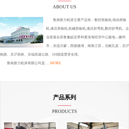
ABOUT US
鲁南新力机床主要产品有：数控剪板机,电动剪板
机,液压剪板机,机械剪板机,液压折弯机,数控折弯机。企
业座落在苏鲁豫皖交界和黄淮海经济中心腹地—滕州
市，东连沂蒙，西接微湖，南靠江苏，北毗孔孟，京沪
铁路、京沪高铁、京福高速公路、104国道贯穿全境。
MORE
鲁南新力机床有限公司是......
产品系列
PRODUCTS