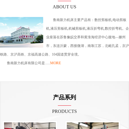
ABOUT US
鲁南新力机床主要产品有：数控剪板机,电动剪板
机,液压剪板机,机械剪板机,液压折弯机,数控折弯机。企
业座落在苏鲁豫皖交界和黄淮海经济中心腹地—滕州
市，东连沂蒙，西接微湖，南靠江苏，北毗孔孟，京沪
铁路、京沪高铁、京福高速公路、104国道贯穿全境。
MORE
鲁南新力机床有限公司是......
产品系列
PRODUCTS