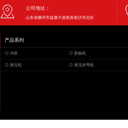
公司地址：
山东省滕州市益康大道南首南沙河北街
产品系列
◎ 冲床
◎ 剪板机
◎ 液压机
◎ 液压折弯机