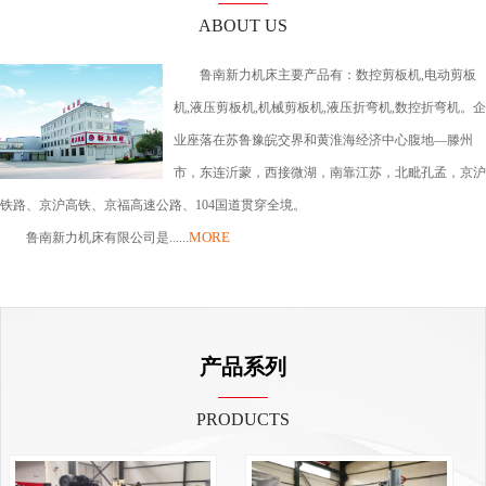
ABOUT US
鲁南新力机床主要产品有：数控剪板机,电动剪板
机,液压剪板机,机械剪板机,液压折弯机,数控折弯机。企
业座落在苏鲁豫皖交界和黄淮海经济中心腹地—滕州
市，东连沂蒙，西接微湖，南靠江苏，北毗孔孟，京沪
铁路、京沪高铁、京福高速公路、104国道贯穿全境。
MORE
鲁南新力机床有限公司是......
产品系列
PRODUCTS