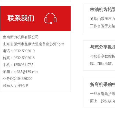
榨油机齿轮
联系我们
通常由液压压
工作台置于支架上
鲁南新力机床有限公司
山东省滕州市益康大道南首南沙河北街
与您分享数
电话：0632-5992019
与您分享数控折
传真：0632-5992018
统、加压油缸、上模
手机：13589611735
邮箱：xc365@139.com
业务QQ:104886200
折弯机采购
联系人：许经理
一旦在选购折弯
面上，找纵横向水