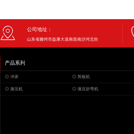
公司地址：
山东省滕州市益康大道南首南沙河北街
产品系列
◎ 冲床
◎ 剪板机
◎ 液压机
◎ 液压折弯机