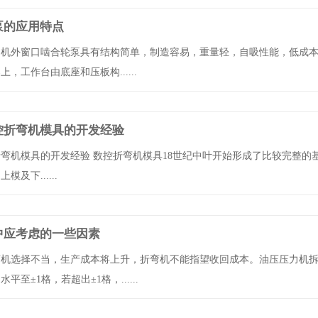
泵的应用特点
力机外窗口啮合轮泵具有结构简单，制造容易，重量轻，自吸性能，低成
，工作台由底座和压板构......
控折弯机模具的开发经验
弯机模具的开发经验 数控折弯机模具18世纪中叶开始形成了比较完整的
及下......
中应考虑的一些因素
机选择不当，生产成本将上升，折弯机不能指望收回成本。油压压力机拆去下
平至±1格，若超出±1格，......