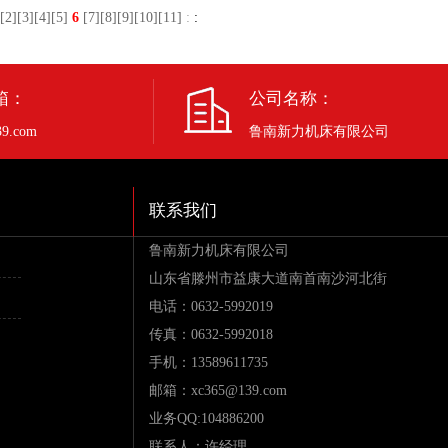
[
2
][
3
][
4
][
5
]
6
[
7
][
8
][
9
][
10
][
11
]
:
:
箱：
公司名称：
9.com
鲁南新力机床有限公司
联系我们
鲁南新力机床有限公司
山东省滕州市益康大道南首南沙河北街
电话：0632-5992019
传真：0632-5992018
手机：13589611735
邮箱：xc365@139.com
业务QQ:104886200
联系人：许经理