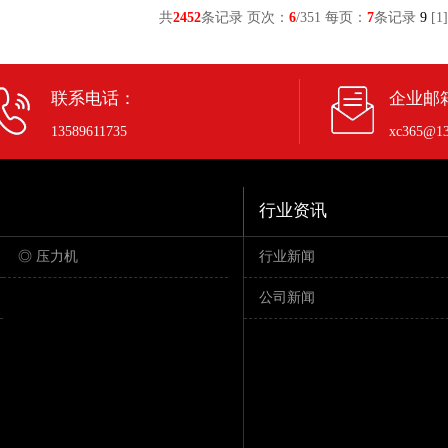
共
2452
条记录 页次：
6
/351 每页：
7
条记录
9
[
1
]
联系电话：
企业邮
13589611735
xc365@13
行业资讯
◎ 压力机
行业新闻
公司新闻