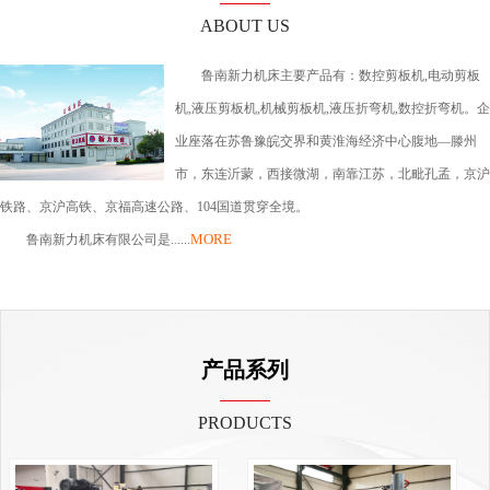
ABOUT US
鲁南新力机床主要产品有：数控剪板机,电动剪板
机,液压剪板机,机械剪板机,液压折弯机,数控折弯机。企
业座落在苏鲁豫皖交界和黄淮海经济中心腹地—滕州
市，东连沂蒙，西接微湖，南靠江苏，北毗孔孟，京沪
铁路、京沪高铁、京福高速公路、104国道贯穿全境。
MORE
鲁南新力机床有限公司是......
产品系列
PRODUCTS