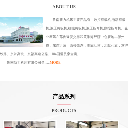
ABOUT US
鲁南新力机床主要产品有：数控剪板机,电动剪板
机,液压剪板机,机械剪板机,液压折弯机,数控折弯机。企
业座落在苏鲁豫皖交界和黄淮海经济中心腹地—滕州
市，东连沂蒙，西接微湖，南靠江苏，北毗孔孟，京沪
铁路、京沪高铁、京福高速公路、104国道贯穿全境。
MORE
鲁南新力机床有限公司是......
产品系列
PRODUCTS