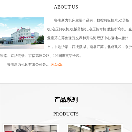
ABOUT US
鲁南新力机床主要产品有：数控剪板机,电动剪板
机,液压剪板机,机械剪板机,液压折弯机,数控折弯机。企
业座落在苏鲁豫皖交界和黄淮海经济中心腹地—滕州
市，东连沂蒙，西接微湖，南靠江苏，北毗孔孟，京沪
铁路、京沪高铁、京福高速公路、104国道贯穿全境。
MORE
鲁南新力机床有限公司是......
产品系列
PRODUCTS