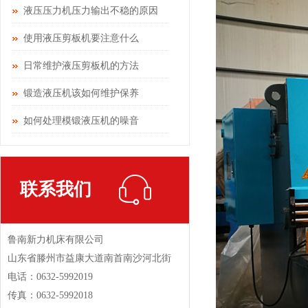
液压压力机压力输出不稳的原因
使用液压剪板机要注意什么
日常维护液压剪板机的方法
锻造液压机该如何维护保养
如何处理模锻液压机的噪音
联系我们
鲁南新力机床有限公司
山东省滕州市益康大道南首南沙河北街
电话：0632-5992019
传真：0632-5992018