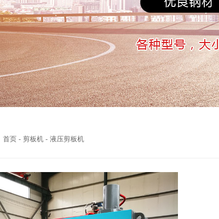
：
首页
-
剪板机
-
液压剪板机